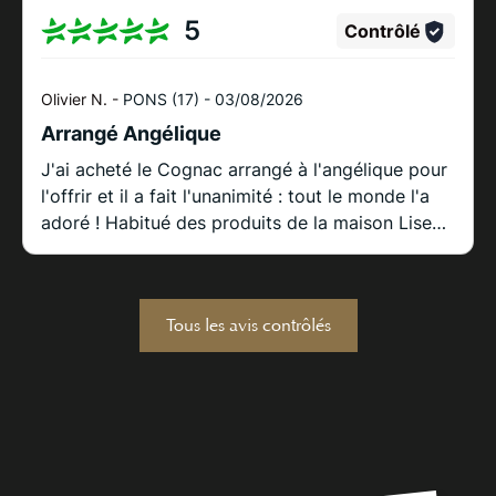
5
Contrôlé
Olivier N. -
PONS (17) -
03/08/2026
Arrangé Angélique
J'ai acheté le Cognac arrangé à l'angélique pour
l'offrir et il a fait l'unanimité : tout le monde l'a
adoré ! Habitué des produits de la maison Lise
Baccara, je ne suis une fois de plus pas déçu. Un
grand merci au directeur pour la qualité de nos
échanges lors de cet achat. C'est un vrai plaisir
Tous les avis contrôlés
de consommer chez des producteurs locaux
passionnés. Je recommande sans hésiter !