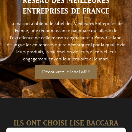
ENTREPRISES DE FRANCE
La maison a obtenu le
label des Meilleures Entreprises de
France
, une reconnaissance nationale qui atteste de
l'excellence de cette
maison cognaçaise à Pons
. Ce label
distingue les entreprises qui se démarquent par la qualité de
leurs produits, la satisfaction de leurs clients et leur
engagement envers leur territoire et leur art.
Découvrez le label MEF
ILS ONT CHOISI LISE BACCARA