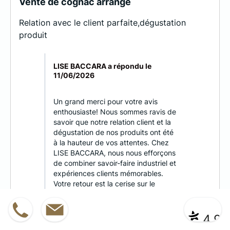
Vente de cognac arrangé
Relation avec le client parfaite,dégustation
produit
LISE BACCARA a répondu le
11/06/2026
Un grand merci pour votre avis
enthousiaste! Nous sommes ravis de
savoir que notre relation client et la
dégustation de nos produits ont été
à la hauteur de vos attentes. Chez
LISE BACCARA, nous nous efforçons
de combiner savoir-faire industriel et
expériences clients mémorables.
Votre retour est la cerise sur le
gâteau qui nous motive à continuer
sur cette voie! Revenez nous voir
05 46 9
Devis
|
Contact
* ** **
bientôt, il y a toujours de nouvelles
4,9
saveurs à découvrir qui sauront