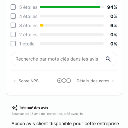
5 étoiles
94%
Rela
4 étoiles
0%
Effi
3 étoiles
6%
Prof
2 étoiles
0%
Ges
1 étoile
0%
Qual
Rec
Score NPS
Détails des notes
Résumé des avis
Basé sur les 18 avis de l'entreprise, créé avec l'IA
Aucun avis client disponible pour cette entreprise